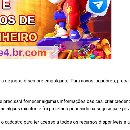
a de jogos é sempre empolgante. Para novos jogadores, prepar
 precisará fornecer algumas informações básicas, criar credenci
as alguns minutos e foi projetado pensando na segurança e pri
 o cadastro para ter acesso a todos os recursos disponíveis e 