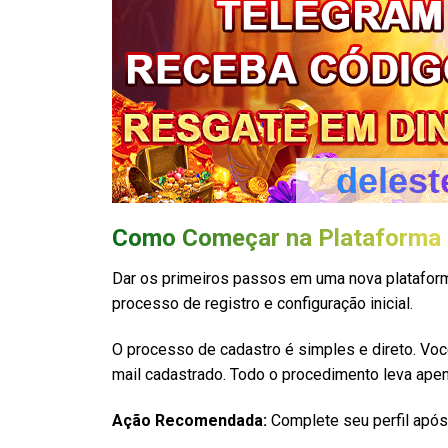
Como Começar na Plataforma
Dar os primeiros passos em uma nova plataform
processo de registro e configuração inicial.
O processo de cadastro é simples e direto. Você
mail cadastrado. Todo o procedimento leva apen
Ação Recomendada:
Complete seu perfil após