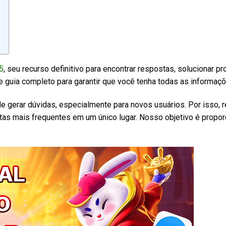
5
, seu recurso definitivo para encontrar respostas, solucionar 
e guia completo para garantir que você tenha todas as informaç
e gerar dúvidas, especialmente para novos usuários. Por isso, 
ntas mais frequentes em um único lugar. Nosso objetivo é propor