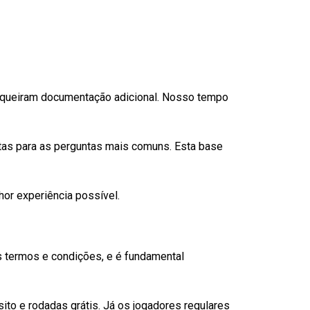
requeiram documentação adicional. Nosso tempo
as para as perguntas mais comuns. Esta base
or experiência possível.
 termos e condições, e é fundamental
to e rodadas grátis. Já os jogadores regulares