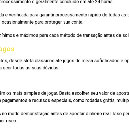
o processamento é geralmente concluído em até 24 horas.
a e verificada para garantir processamento rápido de todas as
 ocasionalmente para proteger sua conta.
mínimos e máximos para cada método de transação antes de soli
Jogos
ntes, desde slots clássicos até jogos de mesa sofisticados e o
arecer todas as suas dúvidas.
m os mais simples de jogar. Basta escolher seu valor de aposta,
e pagamentos e recursos especiais, como rodadas grátis, multip
o modo demonstração antes de apostar dinheiro real. Isso per
er risco.