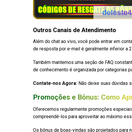
Outros Canais de Atendimento
Além do chat ao vivo, você pode entrar em con
de resposta por e-mail é geralmente inferior a 2
Também mantemos uma seção de FAQ constanteme
de conhecimento é organizada por categorias par
Contate-nos Agora:
Não deixe suas dúvidas se
Promoções e Bônus: Como Apr
Oferecemos regularmente promoções especiais 
compreendê-los para aproveitar ao máximo ess
Os bônus de boas-vindas são projetados para n