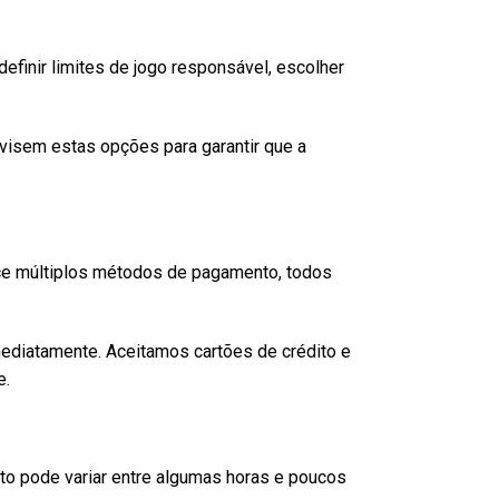
definir limites de jogo responsável, escolher
visem estas opções para garantir que a
ece múltiplos métodos de pagamento, todos
ediatamente. Aceitamos cartões de crédito e
e.
o pode variar entre algumas horas e poucos