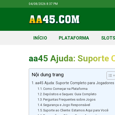
Skip
04/08/2026 8:37 PM
to
content
INÍCIO
PLATAFORMA
SLOT
aa45 Ajuda: Suporte 
Nội dung trang
aa45 Ajuda: Suporte Completo para Jogadores
Como Começar na Plataforma
Depósitos e Saques: Guia Completo
Perguntas Frequentes sobre Jogos
Segurança e Jogo Responsável
Suporte ao Cliente: Estamos Aqui para Você