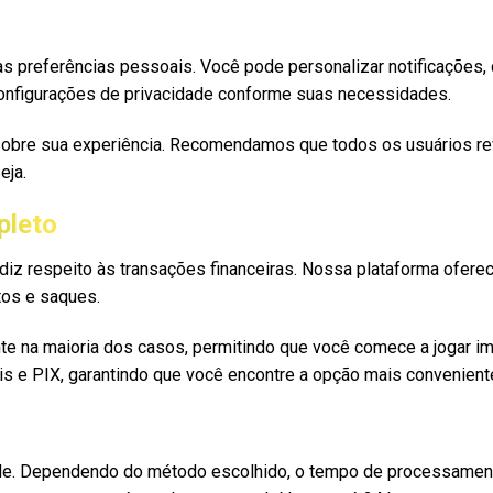
uas preferências pessoais. Você pode personalizar notificações, 
onfigurações de privacidade conforme suas necessidades.
 sobre sua experiência. Recomendamos que todos os usuários re
eja.
pleto
iz respeito às transações financeiras. Nossa plataforma ofer
tos e saques.
 na maioria dos casos, permitindo que você comece a jogar im
tais e PIX, garantindo que você encontre a opção mais convenient
de. Dependendo do método escolhido, o tempo de processament