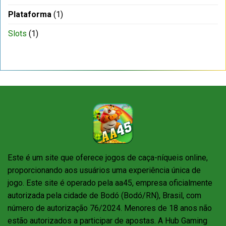
Plataforma
(1)
Slots
(1)
Este é um site que oferece jogos de caça-níqueis online,
proporcionando aos usuários uma experiência única de
jogo. Este site é operado pela aa45, empresa oficialmente
autorizada pela cidade de Bodó (Bodó/RN), Brasil, com
número de autorização 76/2024. Menores de 18 anos não
estão autorizados a participar de apostas. A Hub Gaming