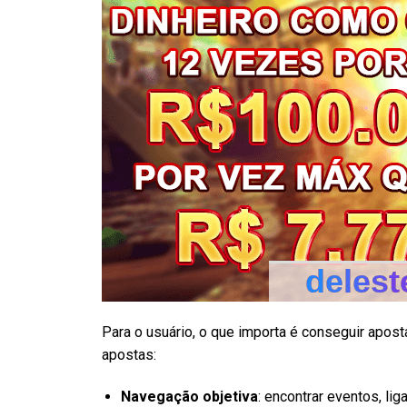
Para o usuário, o que importa é conseguir apos
apostas:
Navegação objetiva
: encontrar eventos, l