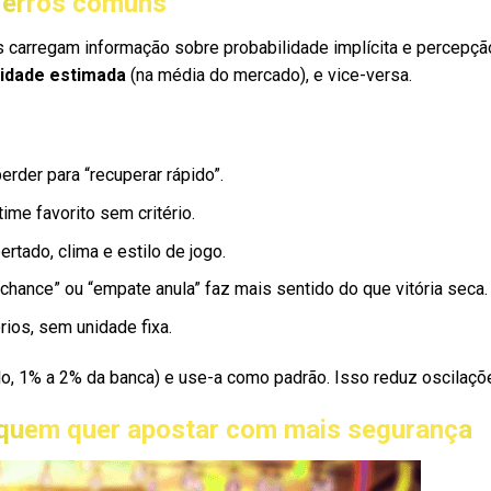
r erros comuns
s carregam informação sobre probabilidade implícita e percepç
lidade estimada
(na média do mercado), e vice-versa.
erder para “recuperar rápido”.
time favorito sem critério.
ertado, clima e estilo de jogo.
 chance” ou “empate anula” faz mais sentido do que vitória seca.
órios, sem unidade fixa.
o, 1% a 2% da banca) e use-a como padrão. Isso reduz oscilações
a quem quer apostar com mais segurança