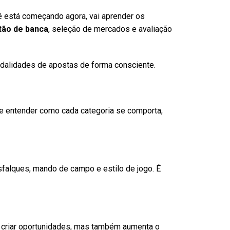
ê está começando agora, vai aprender os
tão de banca
, seleção de mercados e avaliação
odalidades de apostas de forma consciente.
le entender como cada categoria se comporta,
sfalques, mando de campo e estilo de jogo. É
criar oportunidades, mas também aumenta o