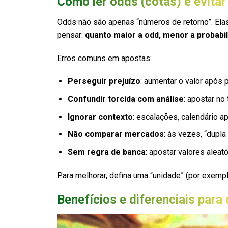
Como ler odds (cotas) e evita
Odds não são apenas “números de retorno”. Ela
pensar:
quanto maior a odd, menor a probabi
Erros comuns em apostas:
Perseguir prejuízo
: aumentar o valor após p
Confundir torcida com análise
: apostar no 
Ignorar contexto
: escalações, calendário ap
Não comparar mercados
: às vezes, “dupla
Sem regra de banca
: apostar valores aleat
Para melhorar, defina uma “unidade” (por exempl
Benefícios e diferenciais par