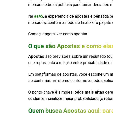
mercado e boas práticas para tomar decisões me
Na
aa45
, a experiência de apostas é pensada p
mercados, conferir as odds e finalizar o palpit
Começar agora: ver como apostar
O que são Apostas e como elas
Apostas
são previsões sobre um resultado (ou
que representa a relação entre probabilidade e r
Em plataformas de apostas, você escolhe um
m
se confirmar, há retorno conforme as odds apli
O ponto-chave é simples:
odds mais altas
gera
costumam sinalizar maior probabilidade (e retor
Quem busca Apostas aqui: par