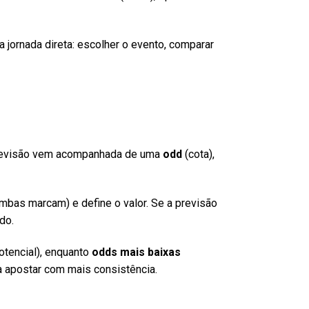
jornada direta: escolher o evento, comparar
 previsão vem acompanhada de uma
odd
(cota),
ambas marcam) e define o valor. Se a previsão
do.
tencial), enquanto
odds mais baixas
a apostar com mais consistência.