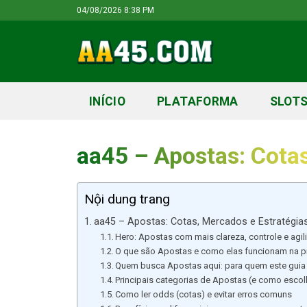
Skip
04/08/2026 8:38 PM
to
content
INÍCIO
PLATAFORMA
SLOT
aa45 – Apostas: Cotas
Nội dung trang
aa45 – Apostas: Cotas, Mercados e Estratégia
Hero: Apostas com mais clareza, controle e agi
O que são Apostas e como elas funcionam na p
Quem busca Apostas aqui: para quem este guia
Principais categorias de Apostas (e como esco
Como ler odds (cotas) e evitar erros comuns