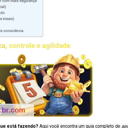
tar com mais segurança
ial)
odo
 irreais)
is consciência
, controle e agilidade
que está fazendo?
Aqui você encontra um guia completo de
ap