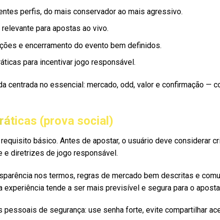
rentes perfis, do mais conservador ao mais agressivo.
 relevante para apostas ao vivo.
ições e encerramento do evento bem definidos.
ráticas para incentivar jogo responsável.
nada centrada no essencial: mercado, odd, valor e confirmação —
áticas (prova social)
equisito básico. Antes de apostar, o usuário deve considerar cr
e e diretrizes de jogo responsável.
ansparência nos termos, regras de mercado bem descritas e com
 experiência tende a ser mais previsível e segura para o aposta
pessoais de segurança: use senha forte, evite compartilhar ac