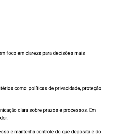
 com foco em clareza para decisões mais
itérios como: políticas de privacidade, proteção
unicação clara sobre prazos e processos. Em
dor.
esso e mantenha controle do que deposita e do