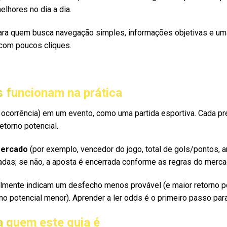
lhores no dia a dia.
ara quem busca navegação simples, informações objetivas e uma 
e com poucos cliques.
 funcionam na prática
 ocorrência) em um evento, como uma partida esportiva. Cada
etorno potencial.
ercado
(por exemplo, vencedor do jogo, total de gols/pontos, 
cadas; se não, a aposta é encerrada conforme as regras do merca
lmente indicam um desfecho menos provável (e maior retorno po
no potencial menor). Aprender a ler odds é o primeiro passo par
a quem este guia é