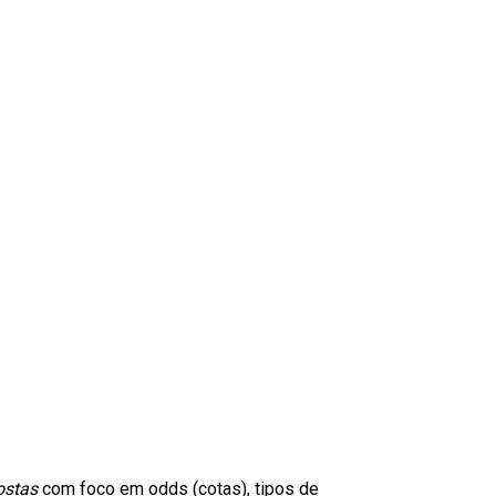
ostas
com foco em odds (cotas), tipos de