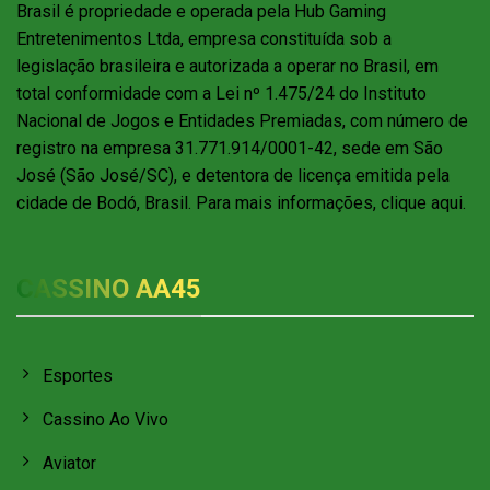
Brasil é propriedade e operada pela Hub Gaming
Entretenimentos Ltda, empresa constituída sob a
legislação brasileira e autorizada a operar no Brasil, em
total conformidade com a Lei nº 1.475/24 do Instituto
Nacional de Jogos e Entidades Premiadas, com número de
registro na empresa 31.771.914/0001-42, sede em São
José (São José/SC), e detentora de licença emitida pela
cidade de Bodó, Brasil. Para mais informações, clique aqui.
CASSINO AA45
Esportes
Cassino Ao Vivo
Aviator