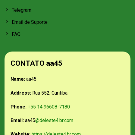
Telegram
Email de Suporte
FAQ
CONTATO aa45
Name:
aa45
Address:
Rua 552, Curitiba
Phone:
+55 14 96608-7180
Email:
aa45
@deleste4.br.com
Website:
https://deleste4.br.com