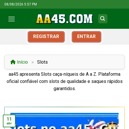
Skip
08/08/2026 5:57 PM
to
content
REGISTRAR
ENTRAR
»
Início
Slots
aa45 apresenta Slots caça-níqueis de A a Z. Plataforma
oficial confiável com slots de qualidade e saques rápidos
garantidos.
11
abr