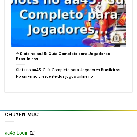
⭐ Slots no aa45: Guia Completo para Jogadores
Brasileiros
Slots no aa45: Guia Completo para Jogadores Brasileiros
No universo crescente dos jogos online no
CHUYÊN MỤC
aa45 Login
(2)